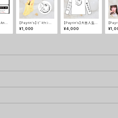
 Anni
【Payrin's】 ﾋﾟﾖﾁｬﾝ好
【Payrin's】大吉人生確
【Payr
マフラー
きアピ♡ステッカー
約㊗️ロンT
マイド
¥1,000
¥4,000
¥1,0