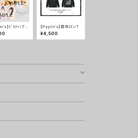
in's】ﾋﾟﾖﾁｬﾝブロ
【Payrin's】周年ロンT
(各種3枚入り)
00
¥4,500