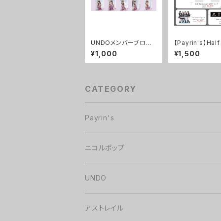
UNDOメンバーブロマ
【Payrin's】Half
イド(あたりはサイン入
versary 記念
¥1,000
¥1,500
り)
タオル
CATEGORY
Payrin's
チェキ
ニコルポップ
グッズ・CD
UNDO
アストレイル