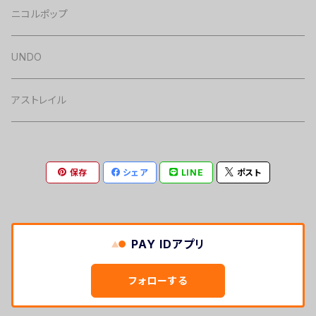
チェキ
ニコルポップ
グッズ・CD
UNDO
アストレイル
保存
シェア
LINE
ポスト
PAY IDアプリ
フォローする