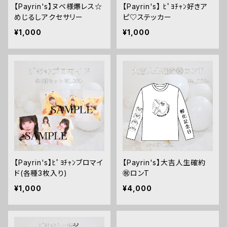
【Payrin's】ヌベ様爆レス☆
【Payrin's】 ﾋﾟﾖﾁｬﾝ好きア
めじるしアクセサリー
ピ♡ステッカー
¥1,000
¥1,000
【Payrin's】ﾋﾟﾖﾁｬﾝブロマイ
【Payrin's】大吉人生確約
ド(各種3枚入り)
㊗️ロンT
¥1,000
¥4,000