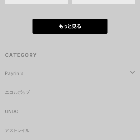
もっと見る
CATEGORY
Payrin's
チェキ
ニコルポップ
グッズ・CD
UNDO
アストレイル